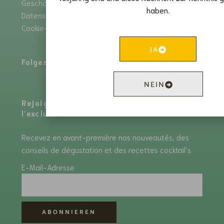
Geschäftsbedingungen
Zahlung
haben.
Datenschutzrichtlinie
Kontaktieren Sie
Cookie-Richtlinien
uns
JA
Folgen Sie uns:
NEIN
Rejoignez notre newsletter et savourez
l’exclusivité !
Recevez en avant-première nos nouveautés, des
conseils de dégustation et des recettes cocktail’s
E-Mail-Adresse