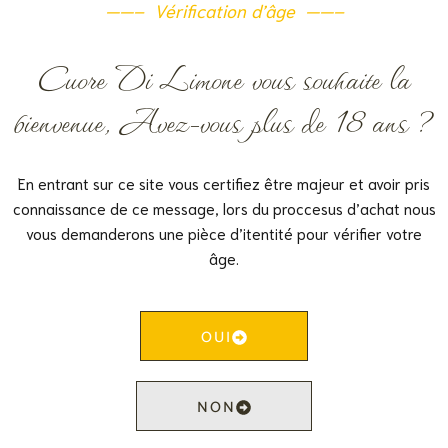
——– Vérification d’âge ——–
Cuore Di Limone vous souhaite la
bienvenue, Avez-vous plus de 18 ans ?
5 juin -18h30
-
20h00
Soirée découverte /
COMPLET
En entrant sur ce site vous certifiez être majeur et avoir pris
39CHF
connaissance de ce message, lors du proccesus d’achat nous
vous demanderons une pièce d’itentité pour vérifier votre
VEN
19
âge.
OUI
NON