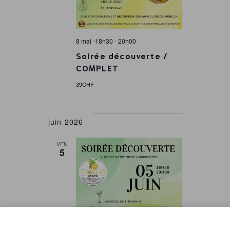
8 mai -18h30
-
20h00
Soirée découverte /
COMPLET
39CHF
juin 2026
VEN
5