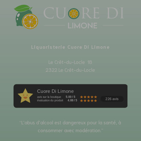
Liquoristerie Cuore Di Limone
Le Crêt-du-Locle 18
2322 Le Crêt-du-Locle
Cuore Di Limone
avis sur la boutique
5.00 / 5
226 avis
évaluation du produit
4.88 / 5
“L’abus d’alcool est dangereux pour la santé, à
consommer avec modération.”