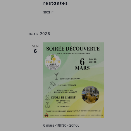
n
restantes
39CHF
p
a
mars 2026
r
VEN
6
c
o
n
s
u
6 mars -18h30
-
20h00