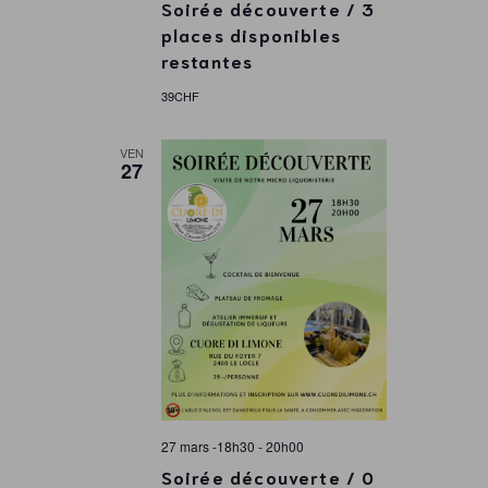
Soirée découverte / 3
l
places disponibles
restantes
t
39CHF
a
VEN
27
t
i
o
n
s
27 mars -18h30
-
20h00
Soirée découverte / 0