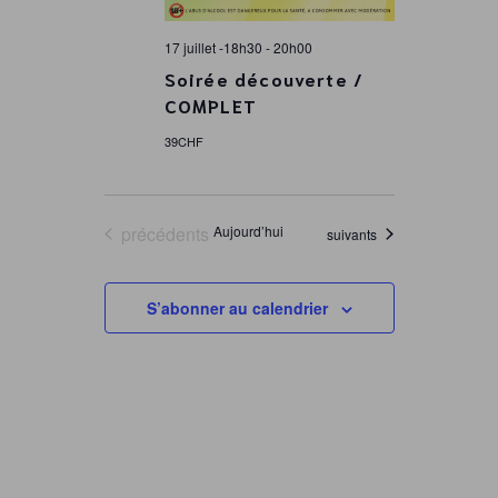
17 juillet -18h30
-
20h00
Soirée découverte /
COMPLET
39CHF
Évènements
précédents
Aujourd’hui
Évènements
suivants
S’abonner au calendrier