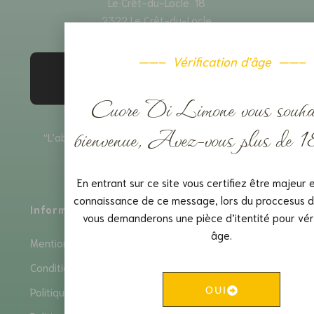
Le Crêt-du-Locle 18
2322 Le Crêt-du-Locle
——– Vérification d’âge ——–
Cuore Di Limone
avis sur la boutique
5.00 / 5
226 avis
évaluation du produit
4.88 / 5
Cuore Di Limone vous souhai
bienvenue, Avez-vous plus de 1
“L’abus d’alcool est dangereux pour la santé, à
consommer avec modération.”
En entrant sur ce site vous certifiez être majeur e
connaissance de ce message, lors du proccesus d
Informations
Services
vous demanderons une pièce d’itentité pour véri
âge.
Mentions Légales
Livraison
Retour
Conditions générales de Vente
Paiement
OUI
Politique de confidentialité
Contactez-nous