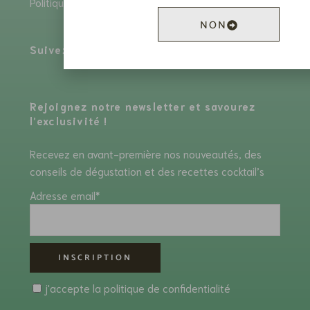
Politiques de cookies
NON
Suivez-nous :
Rejoignez notre newsletter et savourez
l’exclusivité !
Recevez en avant-première nos nouveautés, des
conseils de dégustation et des recettes cocktail’s
Adresse email*
j'accepte la
politique de confidentialité