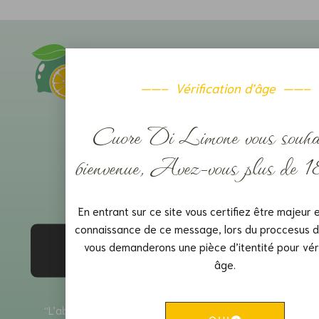
——– Vérification d’âge ——–
Cuore Di Limone vous souhai
Liquoristerie Cuore Di Limone
bienvenue, Avez-vous plus de 1
Le Crêt-du-Locle 18
2322 Le Crêt-du-Locle
En entrant sur ce site vous certifiez être majeur e
connaissance de ce message, lors du proccesus d
Cuore Di Limone
vous demanderons une pièce d’itentité pour véri
avis sur la boutique
5.00 / 5
224 avis
âge.
évaluation du produit
4.88 / 5
“L’abus d’alcool est dangereux pour la santé, à