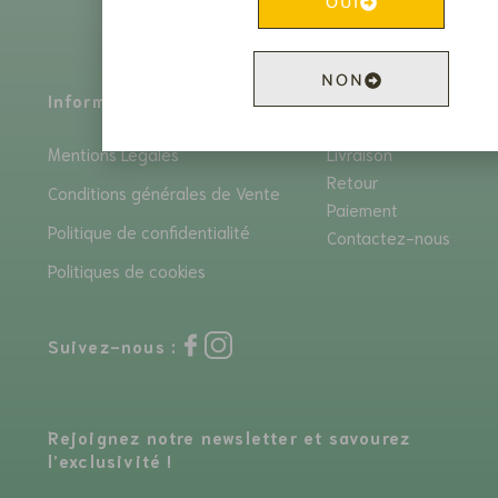
OUI
consommer avec modération.”
NON
Informations
Services
Mentions Légales
Livraison
Retour
Conditions générales de Vente
Paiement
Politique de confidentialité
Contactez-nous
Politiques de cookies
Suivez-nous :
Rejoignez notre newsletter et savourez
l’exclusivité !