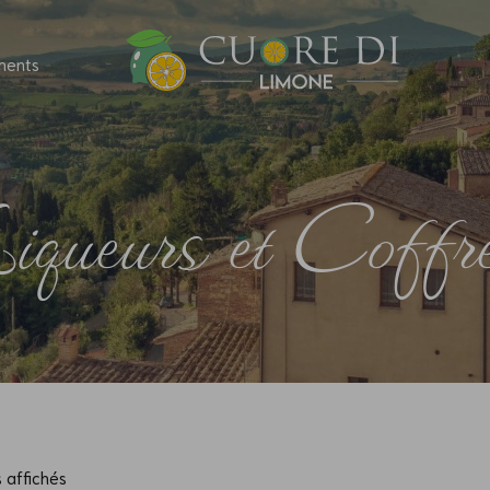
ments
iqueurs et Coffre
s affichés