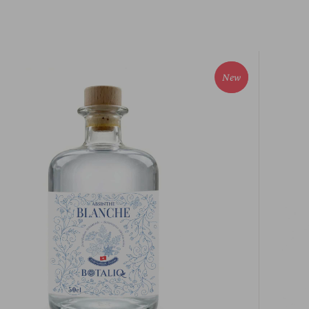
New
Sold