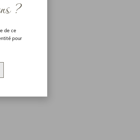
ans ?
ce de ce
ntité pour