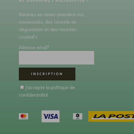
Recevez en avant-première nos
nouveautés, des conseils de
dégustation et des recettes
cocktail’s
Adresse email*
j'accepte la
politique de
confidentialité