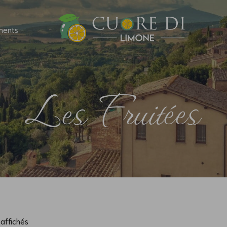
ments
Les Fruitées
 affichés