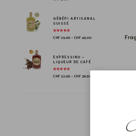
GÉNÉPI ARTISANAL
SUISSE
Fra
CHF
25.00
–
CHF
45.00
EXPRESSINO ~
LIQUEUR DE CAFÉ
CHF
22.00
–
CHF
39.00
Cu