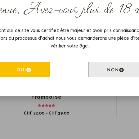
venue, Avez-vous plus de 18 
ant sur ce site vous certifiez être majeur et avoir pris connaissan
lors du proccesus d’achat nous vous demanderons une pièce d’ite
vérifier votre âge.
OUI
NON
rambolino Artisanal ~ Liqueur de
Framboise
CHF
22.00
–
CHF
39.00