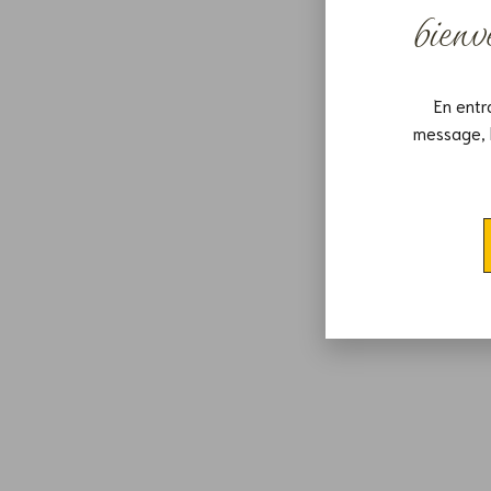
bien
En entr
message, 
F