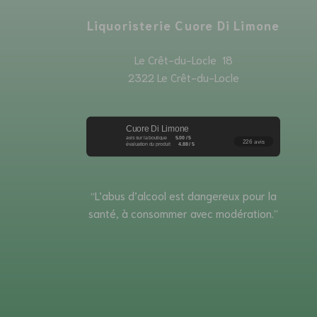
Liquoristerie Cuore Di Limone
Le Crêt-du-Locle 18
2322 Le Crêt-du-Locle
Cuore Di Limone
avis sur la boutique
5.00 / 5
226 avis
évaluation du produit
4.88 / 5
“L’abus d’alcool est dangereux pour la
santé, à consommer avec modération.”