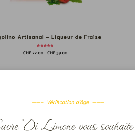
golino Artisanal ~ Liqueur de Fraise
CHF
22.00
–
CHF
39.00
——– Vérification d’âge ——–
ore Di Limone vous souhaite