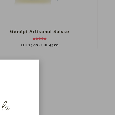
Génépi Artisanal Suisse
CHF
25.00
–
CHF
45.00
 la