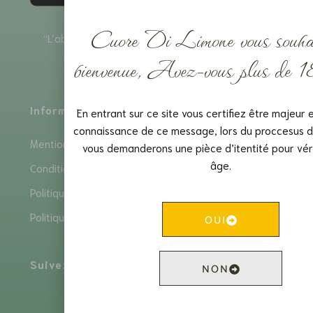
Cuore Di Limone vous souhai
“L’abus d’alcool est dangereux pour la santé, à
consommer avec modération.”
bienvenue, Avez-vous plus de 1
Informations
Services
En entrant sur ce site vous certifiez être majeur e
connaissance de ce message, lors du proccesus d
Mentions Légales
Livraison
vous demanderons une pièce d’itentité pour véri
Retour
âge.
Conditions générales de Vente
Paiement
Politique de confidentialité
Contactez-nous
Politiques de cookies
OUI
Suivez-nous :
NON