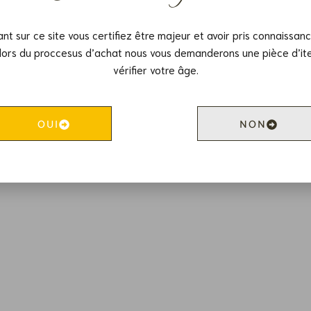
s ne trichent pas, parce que le vrai goût n'a ri
ant sur ce site vous certifiez être majeur et avoir pris connaissan
lors du proccesus d’achat nous vous demanderons une pièce d’ite
vérifier votre âge.
VOIR LA BOUTIQUE EN LIGNE
OUI
NON