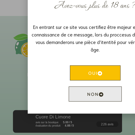
Avez-vous plus de 18 ans 
En entrant sur ce site vous certifiez être majeur e
connaissance de ce message, lors du proccesus d
vous demanderons une pièce d’itentité pour véri
âge.
OUI
Liquoristerie Cuore Di Limone
Le Crêt-du-Locle 18
NON
2322 Le Crêt-du-Locle
Cuore Di Limone
avis sur la boutique
5.00 / 5
226 avis
évaluation du produit
4.88 / 5